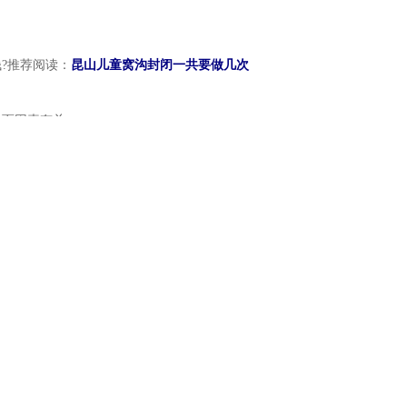
?推荐阅读：
昆山儿童窝沟封闭一共要做几次
面因素有关：
是几十元一颗，国产光固化树脂的一百多元一颗，
越少。
费标准也就有所不同。
临床经验的可靠医生，所采用的窝沟封闭也是一
。家长们可以放心的是，所使用的都是无毒害的封
生将给出可靠的意见并提供可靠的客服服务。
错呢