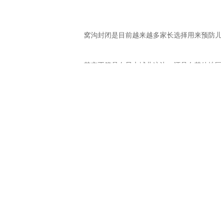
窝沟封闭
是目前越来越多家长选择用来预防儿
其实不管是在昆山城北这边，还是在其他地区，
1、窝沟封闭材料选择：不同的窝沟封闭材料在
进口光固化树脂近两百元一颗。
2、做窝沟封闭牙齿的数量：窝沟封闭一般是按
3、门诊选择：不同的口腔医院在规模环境、技
比较推荐大家去昆山城北的牙博士口腔给小孩牙
种非常、有效的预防龋齿的方法。是用的"流体树
闭材料，对牙齿无伤害，即使封闭材料脱落被吞
【牙博士口腔温馨提示】
如果您还想了解多
上一篇：
昆山小