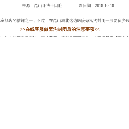
来源：昆山牙博士口腔
新日期：2018-10-18
童龋齿的措施之一，不过，在昆山城北这边医院做窝沟封闭一般要多少钱
>>在线客服做窝沟封闭后的注意事项<<
给小孩牙齿做窝沟封闭的费用一般都是不固定的，主要还是跟以下几方
美观度、性能、费用等方面都是会有所差异的。一般玻璃离子水粉的就
照牙齿的颗数来收费的，数量越多，做窝沟封闭的费用就越高，反之则
术、设备以及医生水平等方面成本投入都是不一样的，因此在看牙的收
齿做窝沟封闭，这是家可靠的口腔连锁机构，医院不仅集中了具有丰富
脂材料"将儿童牙齿沟壑填充，让其不能藏匿残渣和细菌，从而减少蛀牙
咽，对人体健康也没有什么不良影响。
在线客服
的相关信息，建议您选择
即时与在线客服沟通，牙博士口腔医
孩多大做窝沟封闭对预防龋齿有效
下一篇：
昆山哪家医院看牙口碑还不