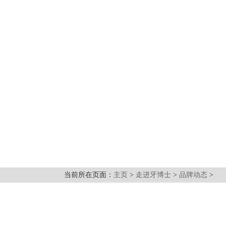
当前所在页面：
主页
>
走进牙博士
>
品牌动态
>