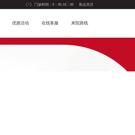
门诊时间：9：00-18：00
热点关注
优惠活动
在线客服
来院路线
儿童齿科
儿童正畸
儿童龋齿
窝沟封闭
口腔护理
补牙
涂氟
多生牙