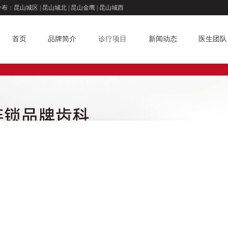
分布：
昆山城区
|
昆山城北
|
昆山金鹰
|
昆山城西
首页
品牌简介
诊疗项目
新闻动态
医生团队
牙齿矫正
牙周治疗
传统矫正
拔牙
半隐形矫正
牙周炎
全隐形矫正
牙龈炎
成人牙齿矫正
牙髓炎
矫正
根管治疗
牙列不齐
牙齿脱敏
牙列拥挤
补牙
牙列稀疏
龋齿
龅牙
智齿
地包天
牙齿松动